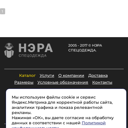
1
2005 - 2017 © НЭРА
СПЕЦОДЕЖДА.
Каталог
Услуги
О компании
Доставка
Размеры
Условные обозначения
Контакты
Мы используем файлы cookie и сервис
8 (965) 715-17-1
7
Яндекс.Метрика для корректной работы сайта,
аналитики трафика и показа релевантной
Политика конфиденциальности
рекламы.
Согласие на обработку персональных данных
Нажимая «ОК», вы даете согласие на обработку
данных в соответствии с нашей
Политикой
Быстро с 1С-Битрикс