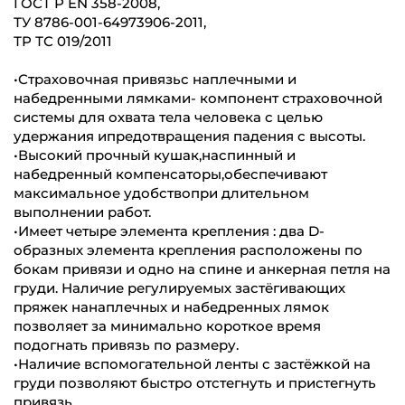
ГОСТ Р EN 358-2008,
ТУ 8786-001-64973906-2011,
ТР ТС 019/2011
•Страховочная привязьс наплечными и
набедренными лямками- компонент страховочной
системы для охвата тела человека с целью
удержания ипредотвращения падения с высоты.
•Высокий прочный кушак,наспинный и
набедренный компенсаторы,обеспечивают
максимальное удобствопри длительном
выполнении работ.
•Имеет четыре элемента крепления : два D-
образных элемента крепления расположены по
бокам привязи и одно на спине и анкерная петля на
груди. Наличие регулируемых застёгивающих
пряжек нанаплечных и набедренных лямок
позволяет за минимально короткое время
подогнать привязь по размеру.
•Наличие вспомогательной ленты с застёжкой на
груди позволяют быстро отстегнуть и пристегнуть
привязь.