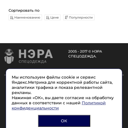
Сортировать по
Наименованию
Цене
Популярности
2005 - 2017 © НЭРА
СПЕЦОДЕЖДА.
Мы используем файлы cookie и сервис
Каталог
Услуги
О компании
Доставка
Яндекс.Метрика для корректной работы сайта,
аналитики трафика и показа релевантной
Размеры
Условные обозначения
Контакты
рекламы.
Нажимая «ОК», вы даете согласие на обработку
данных в соответствии с нашей
Политикой
8 (965) 715-17-1
7
конфиденциальности
Политика конфиденциальности
ОК
Согласие на обработку персональных данных