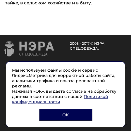
пайке, в сельском хозяйстве и в быту.
2005 - 2017 © НЭРА
СПЕЦОДЕЖДА.
Мы используем файлы cookie и сервис
Каталог
Услуги
О компании
Доставка
Яндекс.Метрика для корректной работы сайта,
аналитики трафика и показа релевантной
Размеры
Условные обозначения
Контакты
рекламы.
Нажимая «ОК», вы даете согласие на обработку
данных в соответствии с нашей
Политикой
8 (965) 715-17-1
7
конфиденциальности
Политика конфиденциальности
ОК
Согласие на обработку персональных данных