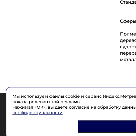
Станда
Сферы
Примен
дерев
судост
перера
металл
Мы используем файлы cookie и сервис Яндекс.Метрик
показа релевантной рекламы.
Нажимая «ОК», вы даете согласие на обработку данн
конфиденциальности
2005 - 2017 © НЭРА СПЕЦОДЕЖДА.
Разработка сайта
Friendly Agency