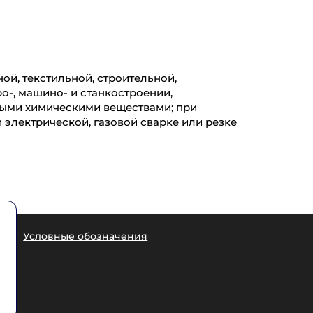
й, текстильной, строительной,
-, машино- и станкостроении,
ными химическими веществами; при
 электрической, газовой сварке или резке
еры
Условные обозначения
1
7