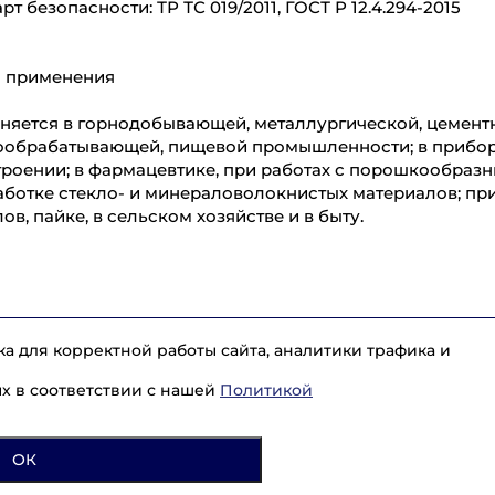
рт безопасности: ТР ТС 019/2011, ГОСТ Р 12.4.294-2015
 применения
яется в горнодобывающей, металлургической, цементно
ообрабатывающей, пищевой промышленности; в приборо
роении; в фармацевтике, при работах с порошкообраз
ботке стекло- и минераловолокнистых материалов; при
ов, пайке, в сельском хозяйстве и в быту.
а для корректной работы сайта, аналитики трафика и
Каталог
Услуги
О компании
Доставка
Разм
ых в соответствии с нашей
Политикой
Контакты
8 (965) 715-17-
ОК