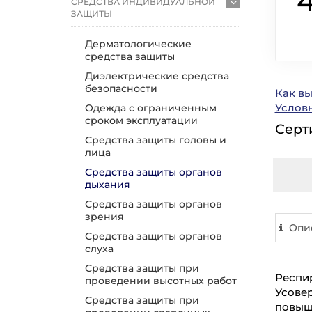
СРЕДСТВА ИНДИВИДУАЛЬНОЙ
ЗАЩИТЫ
Дерматологические
средства защиты
Диэлектрические средства
безопасности
Как в
Услов
Одежда с ограниченным
сроком эксплуатации
Серт
Средства защиты головы и
лица
Средства защиты органов
дыхания
Средства защиты органов
зрения
Опи
Средства защиты органов
слуха
Средства защиты при
Респир
проведении высотных работ
Усовер
Средства защиты при
повыш