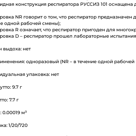
идная конструкция респиратора РУССИЗ 101 оснащена 
овка NR говорит о том, что респиратор предназначен 
е одной рабочей смены);
овка R означает, что респиратор пригоден для многок
ровка D – респиратор прошел лабораторные испытания
 выдоха: нет
именения: одноразовый (NR – в течение одной рабочей
дуальная упаковка: нет
тто: 9.7 г
то: 7.7 г
 0.00019 м³
ка: 1/20/720