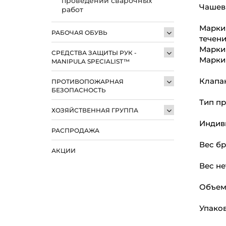
проведении сварочных
Чашев
работ
Маркир
РАБОЧАЯ ОБУВЬ
течени
Маркир
СРЕДСТВА ЗАЩИТЫ РУК -
Марки
MANIPULA SPECIALIST™
Клапан
ПРОТИВОПОЖАРНАЯ
БЕЗОПАСНОСТЬ
Тип пр
ХОЗЯЙСТВЕННАЯ ГРУППА
Индиви
РАСПРОДАЖА
Вес бру
АКЦИИ
Вес нет
Объем:
Упаков