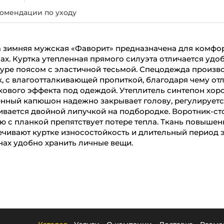
омендации по уходу
а зимняя мужская «Фаворит» предназначена для комфо
х. Куртка утепленная прямого силуэта отличается удо
уре поясом с эластичной тесьмой. Спецодежда произв
, с влагоотталкивающей пропиткой, благодаря чему отл
ового эффекта под одеждой. Утеплитель синтепон хор
енный капюшон надежно закрывает голову, регулируетс
ивается двойной липучкой на подбородке. Воротник-сто
 с планкой препятствует потере тепла. Ткань повышен
чивают куртке износостойкость и длительный период э
ах удобно хранить личные вещи.