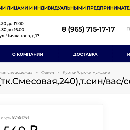
МИ ЛИЦАМИ И ИНДИВИДУАЛЬНЫМИ ПРЕДПРИНИМАТЕЛ
8:30 до 17:00
8 (965) 715-17-1
7
30 до 16:00
ул. Чичканова, д.17
О КОМПАНИИ
ДОСТАВКА
няя спецодежда
Факел
Куртки/брюки мужские
тк.Смесовая,240),т.син/вас/
тикул:
87491761