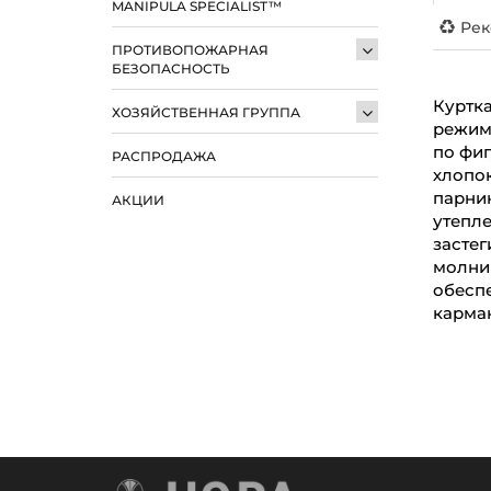
MANIPULA SPECIALIST™
Рек
ПРОТИВОПОЖАРНАЯ
БЕЗОПАСНОСТЬ
Куртк
ХОЗЯЙСТВЕННАЯ ГРУППА
режима
по фиг
РАСПРОДАЖА
хлопок
парник
АКЦИИ
утепл
застег
молнию
обеспе
карман