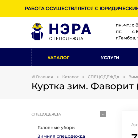
РАБОТА ОСУЩЕСТВЛЯЕТСЯ С ЮРИДИЧЕСКИ
пн.-чт.: с 
пт.: с 8:
г.Тамбов, 
КАТАЛОГ
УСЛУГИ
Главная
Каталог
СПЕЦОДЕЖДА
Зим
Куртка зим. Фаворит (
СПЕЦОДЕЖДА
Ар
Головные уборы
Зимняя спецодежда