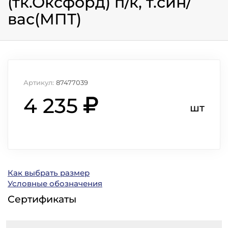
(тк.Оксфорд) п/к, т.син/
вас(МПТ)
Артикул:
87477039
4 235
шт
Как выбрать размер
Условные обозначения
Сертификаты