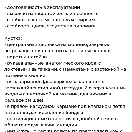
• долговечность в эксплуатации
• высокая износостойкость и прочность
• стойкость к промышленным стиркам
• стойкость цвета, отсутствие пиллинга
Куртка:
• центральная застёжка на молнию, закрытая
ветрозащитной планкой на потайные кнопки
• воротник-стойка
• рукава втачные, анатомического кроя, c
локтевыми вытачками, с манжетами c застёжкой на
потайные кнопки
• пять карманов (два верхних с клапаном с
застёжкой текстильной, нагрудный с вертикальным
входом с листочкой на молнии, два нижних в
рельефном шве)
• в правом нагрудном кармане под клапаном петля
на кнопке для крепления бейджа
• вентиляционные отверстия из двойной сетки в
области подмышечных впадин
• низ куртки с регулировкой по поясу хлястиком с