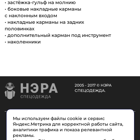
• застёжка-гульф на молнию
• боковые накладные карманы
с наклонным входом
• накладные карманы на задних
половинках
• дополнительный карман под инструмент
• наколенники
2005 - 2017 © НЭРА
СПЕЦОДЕЖДА.
Каталог
Услуги
О компании
Доставка
Мы используем файлы cookie и сервис
Яндекс.Метрика для корректной работы сайта,
Размеры
Условные обозначения
Контакты
аналитики трафика и показа релевантной
рекламы.