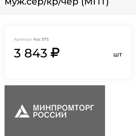
муж.сер/кр/чер (МПТ)
Артикул:
Кос 575
3 843
шт