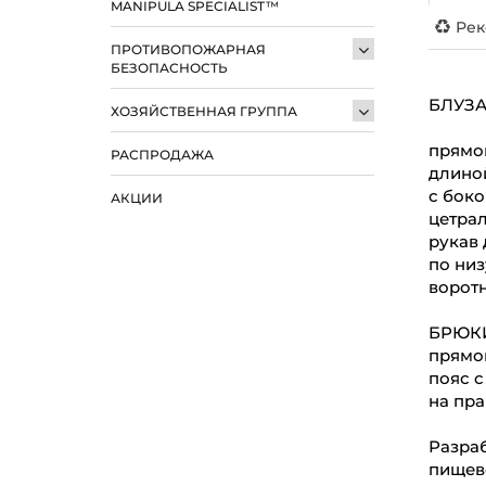
MANIPULA SPECIALIST™
Рек
ПРОТИВОПОЖАРНАЯ
БЕЗОПАСНОСТЬ
БЛУЗА
ХОЗЯЙСТВЕННАЯ ГРУППА
прямо
РАСПРОДАЖА
длино
с боко
АКЦИИ
цетрал
рукав
по низ
воротн
БРЮКИ
прямо
пояс с
на пра
Разраб
пищев