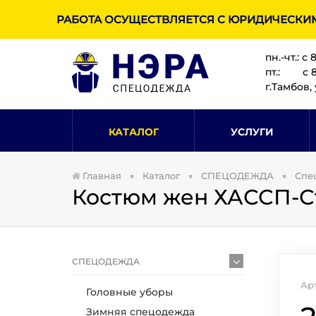
РАБОТА ОСУЩЕСТВЛЯЕТСЯ С ЮРИДИЧЕСКИ
пн.-чт.: с 
пт.: с 8:
г.Тамбов, 
КАТАЛОГ
УСЛУГИ
Главная
Каталог
СПЕЦОДЕЖДА
Спе
Костюм жен ХАССП-Ст
СПЕЦОДЕЖДА
Ар
Головные уборы
Зимняя спецодежда