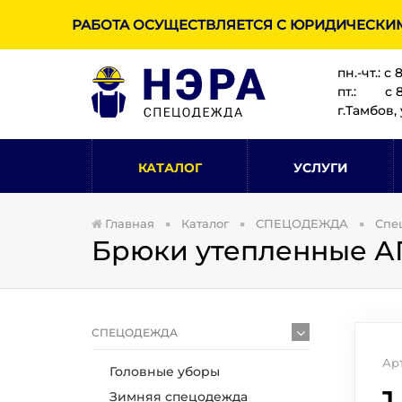
РАБОТА ОСУЩЕСТВЛЯЕТСЯ С ЮРИДИЧЕСКИ
пн.-чт.: с 
пт.: с 8:
г.Тамбов, 
КАТАЛОГ
УСЛУГИ
Главная
Каталог
СПЕЦОДЕЖДА
Спе
Брюки утепленные А
СПЕЦОДЕЖДА
Ар
Головные уборы
Зимняя спецодежда