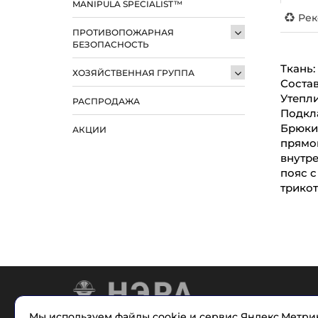
MANIPULA SPECIALIST™
Рек
ПРОТИВОПОЖАРНАЯ
БЕЗОПАСНОСТЬ
Ткань:
ХОЗЯЙСТВЕННАЯ ГРУППА
Состав
Утеплит
РАСПРОДАЖА
Подкл
Брюки
АКЦИИ
прямо
внутр
пояс с
трико
Мы используем файлы cookie и сервис Яндекс.Метрик