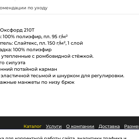
омендации по уходу
 Оксфорд 210Т
: 100% полиэфир, пл. 95 г/м²
ель: Слайтекс, пл. 150 г/м², 1 слой
адка: 100% полиэфир
 утепленные с ромбовидной стёжкой.
го силуэта
енний потайной карман
 эластичной тесьмой и шнурком для регулировки.
тажные манжеты по низу брюк
Каталог
Услуги
О компании
Доставка
Разм
Контакты
а для корректной работы сайта, аналитики трафика и