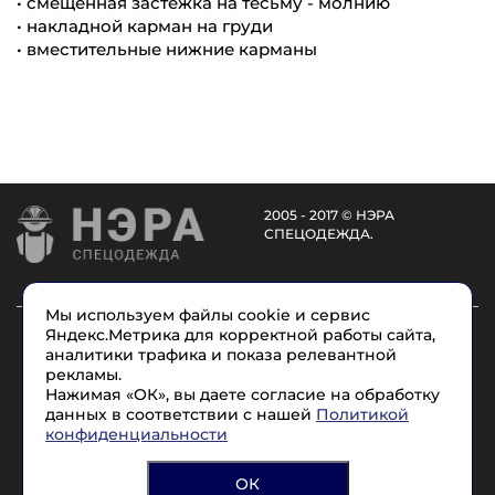
• смещённая застёжка на тесьму - молнию
• накладной карман на груди
• вместительные нижние карманы
2005 - 2017 © НЭРА
СПЕЦОДЕЖДА.
Мы используем файлы cookie и сервис
Каталог
Услуги
О компании
Доставка
Яндекс.Метрика для корректной работы сайта,
аналитики трафика и показа релевантной
Размеры
Условные обозначения
Контакты
рекламы.
Нажимая «ОК», вы даете согласие на обработку
данных в соответствии с нашей
Политикой
8 (965) 715-17-1
7
конфиденциальности
Политика конфиденциальности
ОК
Согласие на обработку персональных данных