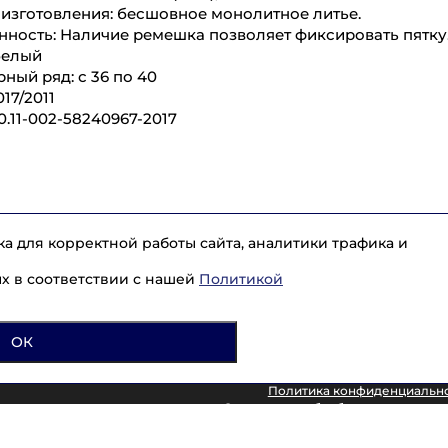
изготовления: бесшовное монолитное литье.
ность: Наличие ремешка позволяет фиксировать пятку
белый
ный ряд: с 36 по 40
017/2011
20.11-002-58240967-2017
а для корректной работы сайта, аналитики трафика и
Каталог
Услуги
О компании
Доставка
Разм
ых в соответствии с нашей
Политикой
Контакты
8 (965) 715-17-
ОК
Политика конфиденциальн
Согласие на обработку персональ