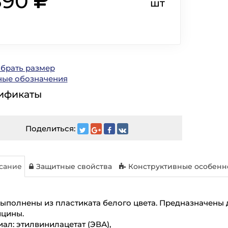
890
шт
ыбрать размер
ные обозначения
ификаты
Поделиться:
сание
Защитные свойства
Конструктивные особенн
выполнены из пластиката белого цвета. Предназначен
ицины.
ал: этилвинилацетат (ЭВА),