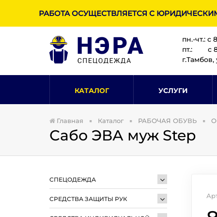
РАБОТА ОСУЩЕСТВЛЯЕТСЯ С ЮРИДИЧЕСКИ
пн.-чт.: с 
пт.: с 8:
г.Тамбов, 
КАТАЛОГ
УСЛУГИ
Главная
Каталог
РАБОЧАЯ ОБУВЬ
О
Сабо ЭВА муж Step
СПЕЦОДЕЖДА
Ар
СРЕДСТВА ЗАЩИТЫ РУК