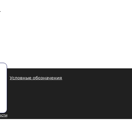
.
еры
Условные обозначения
1
7
ости
ных данных